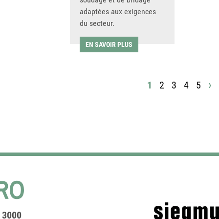
adaptées aux exigences
du secteur.
EN SAVOIR PLUS
›
1
2
3
4
5
a 3000