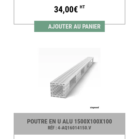
34,00€
HT
AJOUTER AU PANIER
POUTRE EN U ALU 1500X100X100
RÉF
: 4-AQ16014150.V