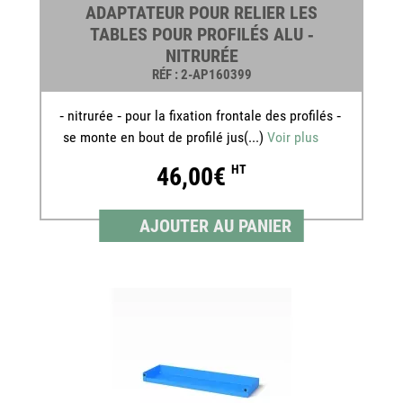
ADAPTATEUR POUR RELIER LES
TABLES POUR PROFILÉS ALU ‐
NITRURÉE
RÉF
: 2-AP160399
‐ nitrurée ‐ pour la fixation frontale des profilés ‐
se monte en bout de profilé jus(...)
Voir plus
46,00€
HT
AJOUTER AU PANIER