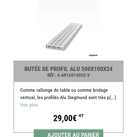
BUTÉE DE PROFIL ALU 500X100X24
RÉF
: 4-AR16014050.V
Comme rallonge de table ou comme bridage
vertical, les profilés Alu Siegmund sont très p(...)
Voir plus
29,00€
HT
AJOUTER AU PANIER