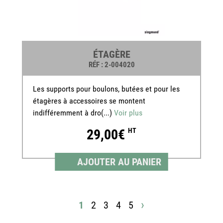
ÉTAGÈRE
RÉF
: 2-004020
Les supports pour boulons, butées et pour les
étagères à accessoires se montent
indifféremment à dro(...)
Voir plus
29,00€
HT
AJOUTER AU PANIER
›
1
2
3
4
5