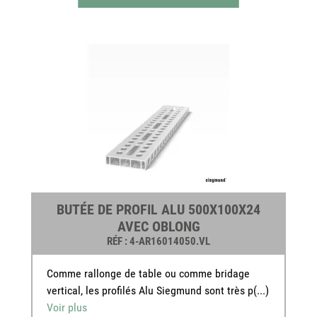
BUTÉE DE PROFIL ALU 500X100X24
AVEC OBLONG
RÉF
: 4-AR16014050.VL
Comme rallonge de table ou comme bridage
vertical, les profilés Alu Siegmund sont très p(...)
Voir plus