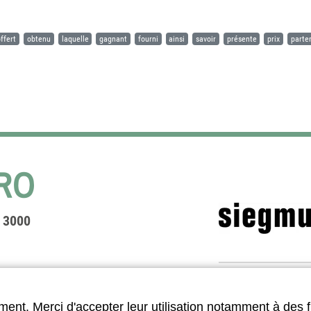
offert
obtenu
laquelle
gagnant
fourni
ainsi
savoir
présente
prix
parte
a 3000
Table de soudu
ment. Merci d'accepter leur utilisation notamment à des f