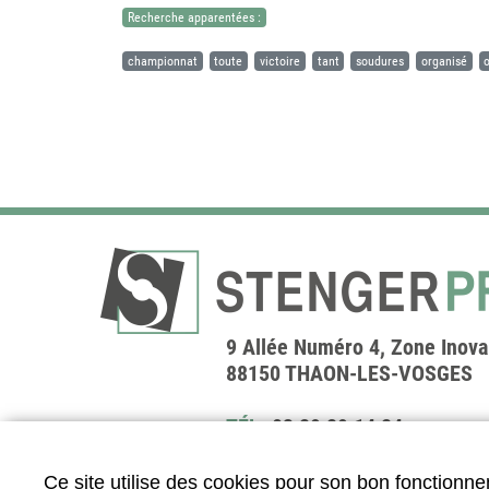
Recherche apparentées :
championnat
toute
victoire
tant
soudures
organisé
9 Allée Numéro 4, Zone Inov
88150 THAON-LES-VOSGES
TÉL.
03 29 29 14 24
FAX.
03 29 29 14 25
Ce site utilise des cookies pour son bon fonctionne