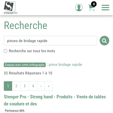
0
Tog
Recherche
Recherche sur tous les mots
:
pince bridage rapide
Essayez avec cette orthographe
32 Résultats
Réponses 1 à 10
1
2
3
4
›
»
Stenger Pro - Strong hand - Produits - Vente de tables
de soudure et des
Pertinence 66%