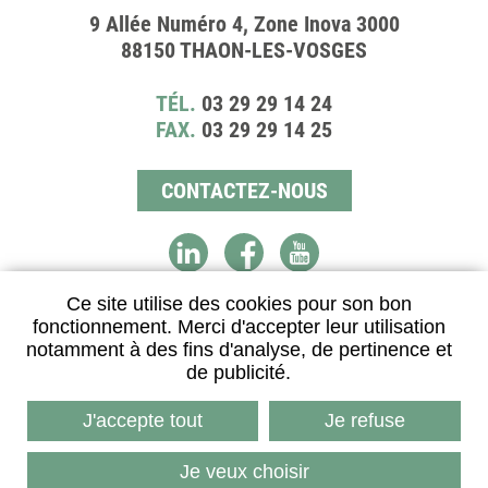
9 Allée Numéro 4, Zone Inova 3000
88150 THAON-LES-VOSGES
TÉL.
03 29 29 14 24
FAX.
03 29 29 14 25
CONTACTEZ-NOUS
Ce site utilise des cookies pour son bon
fonctionnement. Merci d'accepter leur utilisation
DISTRIBUTEUR AGRÉÉ
notamment à des fins d'analyse, de pertinence et
de publicité.
J'accepte tout
Je refuse
Je veux choisir
Imaginé par
Neftis
- CMS :
Flexit
©‎