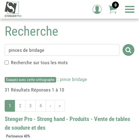
0
Tog
Recherche
Recherche sur tous les mots
:
pince bridage
Essayez avec cette orthographe
31 Résultats
Réponses 1 à 10
1
2
3
4
›
»
Stenger Pro - Strong hand - Produits - Vente de tables
de soudure et des
Pertinence 40%