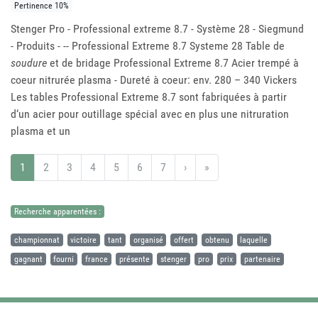
Pertinence 10%
Stenger Pro - Professional extreme 8.7 - Système 28 - Siegmund
- Produits - -- Professional Extreme 8.7 Systeme 28 Table de
soudure
et de bridage Professional Extreme 8.7 Acier trempé à
coeur nitrurée plasma - Dureté à coeur: env. 280 – 340 Vickers
Les tables Professional Extreme 8.7 sont fabriquées à partir
d‘un acier pour outillage spécial avec en plus une nitruration
plasma et un
1
2
3
4
5
6
7
›
»
Recherche apparentées :
championnat
victoire
tant
organisé
offert
obtenu
laquelle
gagnant
fourni
france
présente
stenger
pro
prix
partenaire