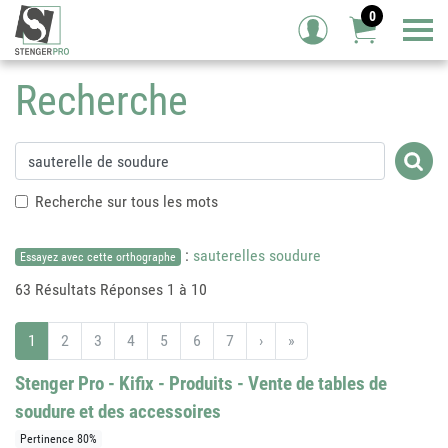
0
Tog
Recherche
Recherche sur tous les mots
:
sauterelles soudure
Essayez avec cette orthographe
63 Résultats
Réponses 1 à 10
1
2
3
4
5
6
7
›
»
Stenger Pro - Kifix - Produits - Vente de tables de
soudure et des accessoires
Pertinence 80%