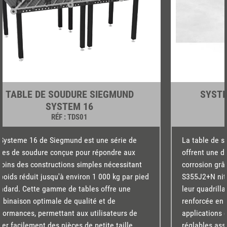
TABLE DE SOUDURE SIEGMUND
SYSTE
SYSTEM 16
RÉF
: TDS01
Systeme 16 de Siegmund est une série de
La table de 
les de soudure conçue pour répondre aux
offrent une du
oins des constructions simples nécessitant
corrosion grâ
poids réduit jusqu'à environ 1 000 kg par pied
S355J2+N nitr
ndard. Cette gamme de tables offre une
leur quadrill
binaison optimale de qualité et de
renforcée en 
formances, permettant aux utilisateurs de
applications 
der facilement des pièces de petite taille
réglables ass