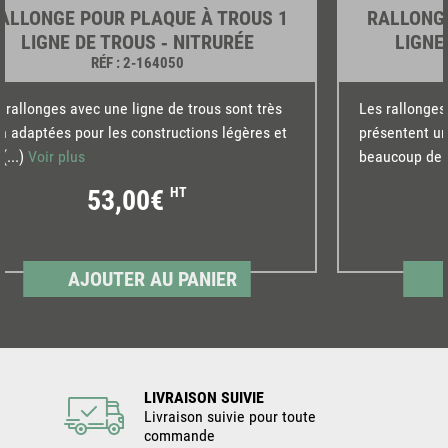
ALLONGE POUR PLAQUE À TROUS 1
RALLONGE
LIGNE DE TROUS ‐ NITRURÉE
LIGNE
RÉF
: 2-164050
 rallonges avec une ligne de trous sont très
Les rallonges
n adaptées pour les constructions légères et
présentent un
(...)
Voir plus
beaucoup de(.
53,00€
HT
AJOUTER AU PANIER
LIVRAISON SUIVIE
Livraison suivie pour toute
commande