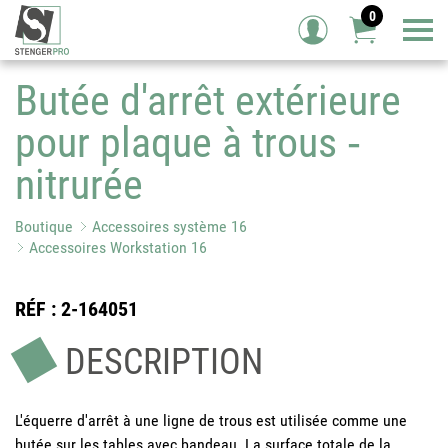
0
Tog
Butée d'arrêt extérieure
pour plaque à trous ‐
nitrurée
Boutique
Accessoires système 16
Accessoires Workstation 16
RÉF
: 2-164051
DESCRIPTION
L'équerre d'arrêt à une ligne de trous est utilisée comme une
butée sur les tables avec bandeau. La surface totale de la