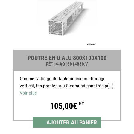
POUTRE EN U ALU 800X100X100
RÉF
: 4-AQ16014080.V
Comme rallonge de table ou comme bridage
vertical, les profilés Alu Siegmund sont très p(...)
Voir plus
105,00€
HT
AJOUTER AU PANIER