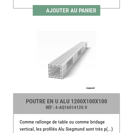
AJOUTER AU PANIER
POUTRE EN U ALU 1200X100X100
RÉF
: 4-AQ16014120.V
Comme rallonge de table ou comme bridage
vertical, les profilés Alu Siegmund sont très p(...)