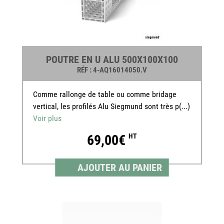
POUTRE EN U ALU 500X100X100
RÉF
: 4-AQ16014050.V
Comme rallonge de table ou comme bridage
vertical, les profilés Alu Siegmund sont très p(...)
Voir plus
69,00€
HT
AJOUTER AU PANIER