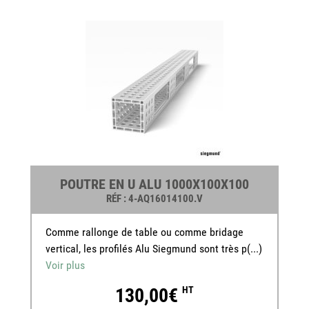
POUTRE EN U ALU 1000X100X100
RÉF
: 4-AQ16014100.V
Comme rallonge de table ou comme bridage
vertical, les profilés Alu Siegmund sont très p(...)
Voir plus
130,00€
HT