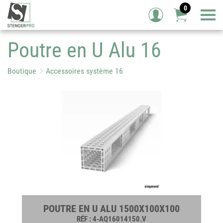
0
Tog
Poutre en U Alu 16
Boutique
Accessoires système 16
POUTRE EN U ALU 1500X100X100
RÉF
: 4-AQ16014150.V