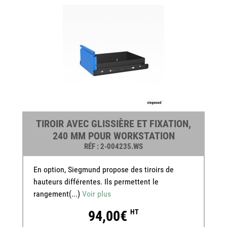
TIROIR AVEC GLISSIÈRE ET FIXATION,
240 MM POUR WORKSTATION
RÉF
: 2-004235.WS
En option, Siegmund propose des tiroirs de
hauteurs différentes. Ils permettent le
rangement(...)
Voir plus
94,00€
HT