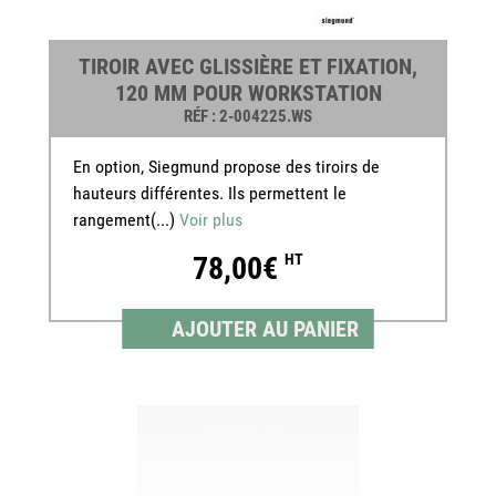
TIROIR AVEC GLISSIÈRE ET FIXATION,
120 MM POUR WORKSTATION
RÉF
: 2-004225.WS
En option, Siegmund propose des tiroirs de
hauteurs différentes. Ils permettent le
rangement(...)
Voir plus
78,00€
HT
AJOUTER AU PANIER