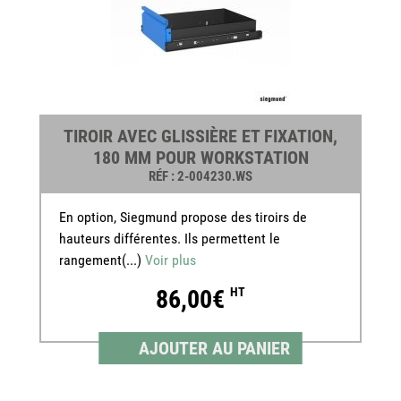
TIROIR AVEC GLISSIÈRE ET FIXATION,
180 MM POUR WORKSTATION
RÉF
: 2-004230.WS
En option, Siegmund propose des tiroirs de
hauteurs différentes. Ils permettent le
rangement(...)
Voir plus
86,00€
HT
AJOUTER AU PANIER