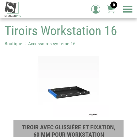
0
Tog
Tiroirs Workstation 16
Boutique
Accessoires système 16
TIROIR AVEC GLISSIÈRE ET FIXATION,
60 MM POUR WORKSTATION