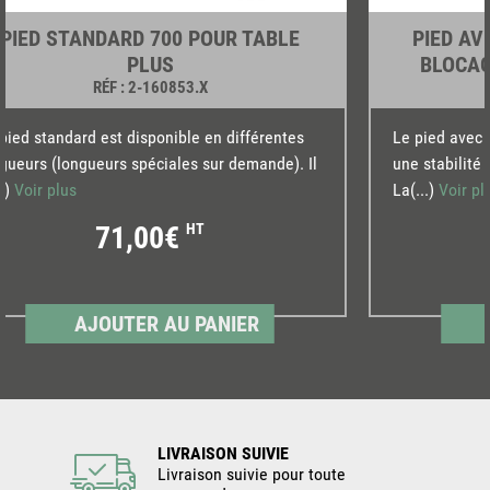
PIED STANDARD 700 POUR TABLE
PIED AV
PLUS
BLOCAG
RÉF
: 2-160853.X
pied standard est disponible en différentes
Le pied avec 
gueurs (longueurs spéciales sur demande). Il
une stabilité 
..)
Voir plus
La(...)
Voir pl
71,00€
HT
AJOUTER AU PANIER
LIVRAISON SUIVIE
Livraison suivie pour toute