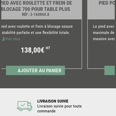
PIED AVEC ROULETTE ET FREIN DE
PIED P
BLOCAGE 700 POUR TABLE PLUS
RÉF
: 2-160860.X
pied avec roulette et frein à blocage assure
Le pied avec 
 stabilité parfaite et une flexibilité totale.
maximale de 1
...)
Voir plus
massive avec 
138,00€
HT
AJOUTER AU PANIER
LIVRAISON SUIVIE
Livraison suivie pour toute
commande