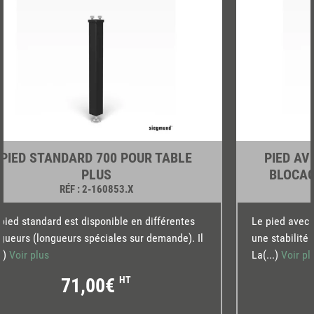
PIED STANDARD 700 POUR TABLE
PIED AV
PLUS
BLOCAG
RÉF
: 2-160853.X
pied standard est disponible en différentes
Le pied avec 
gueurs (longueurs spéciales sur demande). Il
une stabilité 
..)
Voir plus
La(...)
Voir pl
71,00€
HT