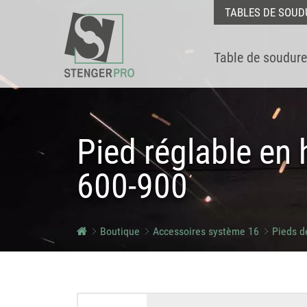
TABLES DE SOUD
Table de soudure
Pied réglable en 
600-900
Boutique
Accessoires système 16
Pieds d