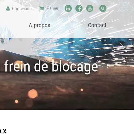
Panier
Connexion
A propos
Contact
t frein de blocage
9.X