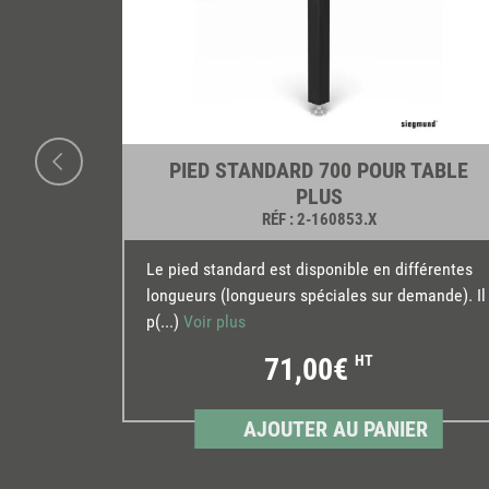
PIED STANDARD 700 POUR TABLE
D
PLUS
RÉF
: 2-160853.X
uement
Le pied standard est disponible en différentes
 pour
longueurs (longueurs spéciales sur demande). Il
p(...)
Voir plus
71,00€
HT
ER
AJOUTER AU PANIER