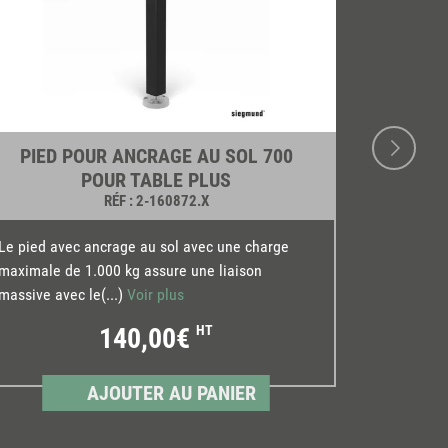
PIED POUR ANCRAGE AU SOL 700
POUR TABLE PLUS
RÉF
: 2-160872.X
Le pied st
Le pied avec ancrage au sol avec une charge
longueurs 
maximale de 1.000 kg assure une liaison
p(...)
Voir 
massive avec le(...)
Voir plus
140,00€
HT
AJOUTER AU PANIER