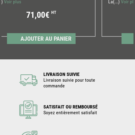
..)
Voir plus
La(...)
Voir pl
71,00€
HT
AJOUTER AU PANIER
LIVRAISON SUIVIE
Livraison suivie pour toute
commande
SATISFAIT OU REMBOURSÉ
Soyez entièrement satisfait