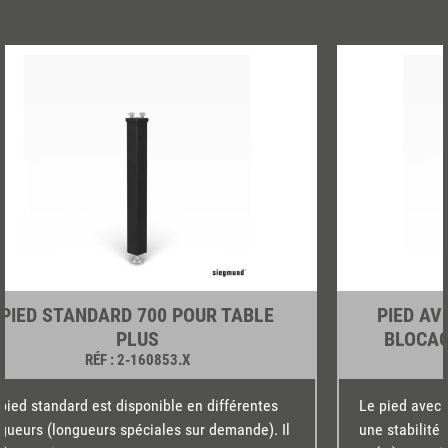
PIED STANDARD 700 POUR TABLE
PIED AV
PLUS
BLOCAG
RÉF
: 2-160853.X
pied standard est disponible en différentes
Le pied avec 
gueurs (longueurs spéciales sur demande). Il
une stabilité 